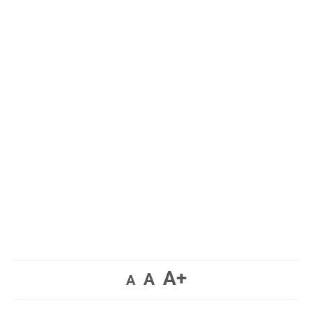
A+
A
A