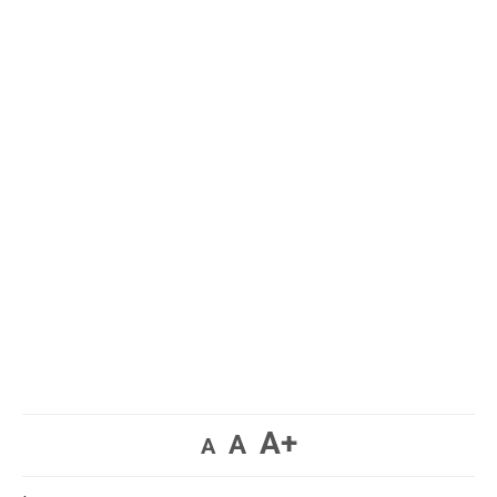
A+
A
A