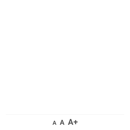
A+
A
A