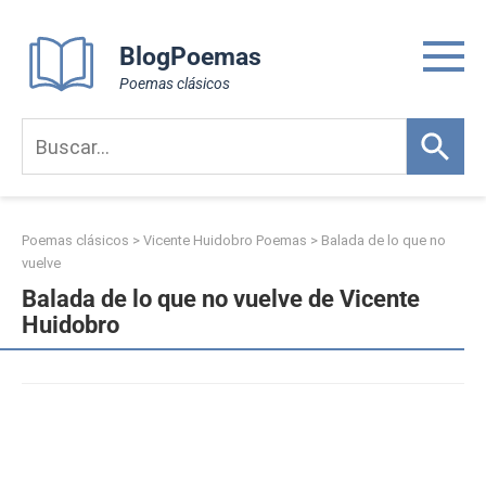
Skip
to
BlogPoemas
content
Poemas clásicos
Poemas clásicos
>
Vicente Huidobro Poemas
>
Balada de lo que no
vuelve
Balada de lo que no vuelve de Vicente
Huidobro