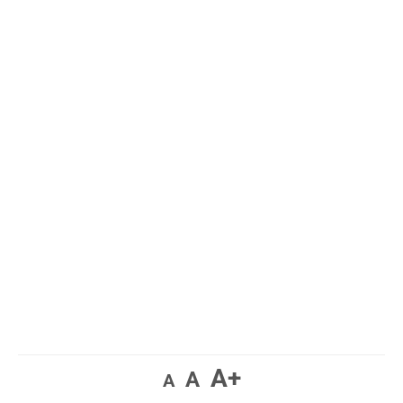
A+
A
A