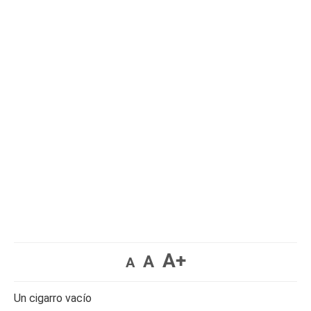
A+
A
A
Un cigarro vacío