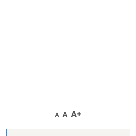
A+
A
A