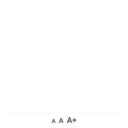
A+
A
A