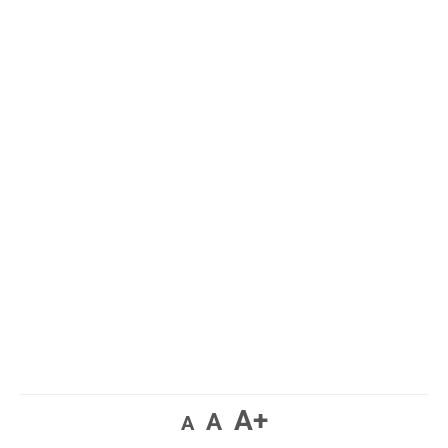
A+
A
A