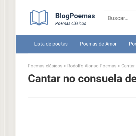
Skip
to
BlogPoemas
content
Poemas clásicos
Lista de poetas
Poemas de Amor
Po
Poemas clásicos
>
Rodolfo Alonso Poemas
>
Cantar
Cantar no consuela d