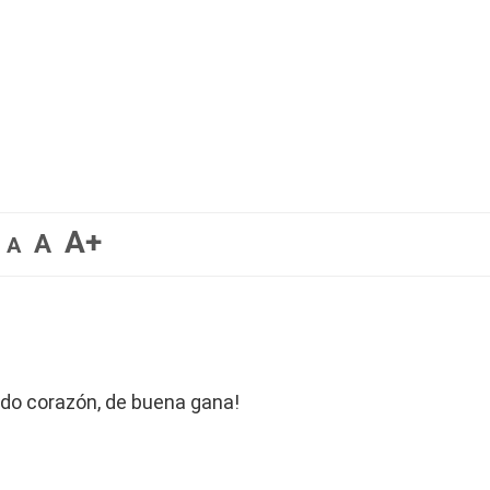
A+
A
A
odo corazón, de buena gana!