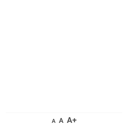
A+
A
A