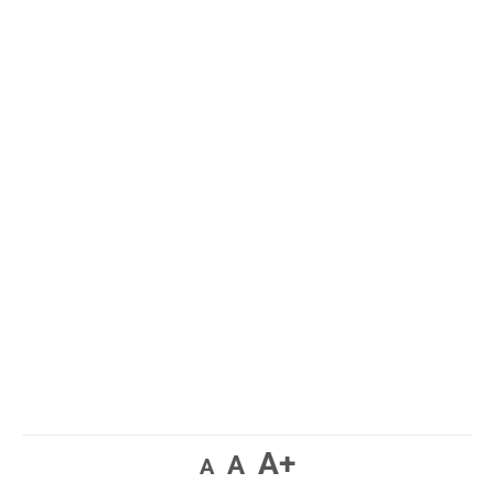
A+
A
A