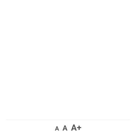
A+
A
A