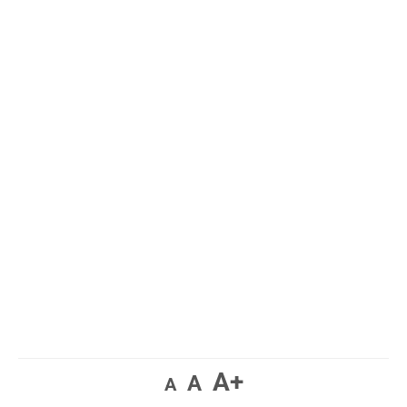
A+
A
A