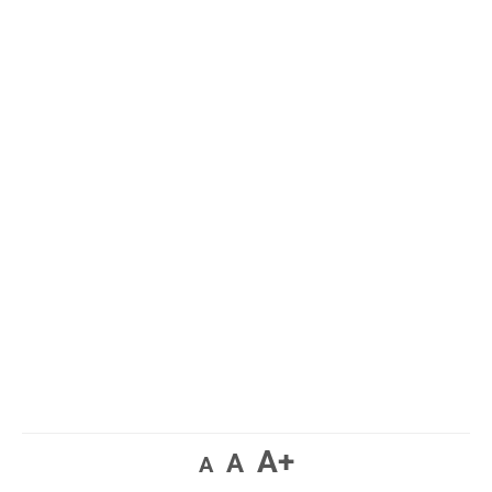
A+
A
A