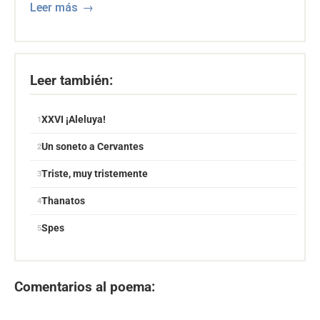
Leer más
Poemas de Amistad de Ruben Dario
Poemas y poetas nicaraguenses
Leer también:
XXVI ¡Aleluya!
Un soneto a Cervantes
Triste, muy tristemente
Thanatos
Spes
Comentarios al poema: