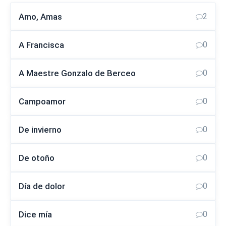
Amo, Amas
2
A Francisca
0
A Maestre Gonzalo de Berceo
0
Campoamor
0
De invierno
0
De otoño
0
Día de dolor
0
Dice mía
0