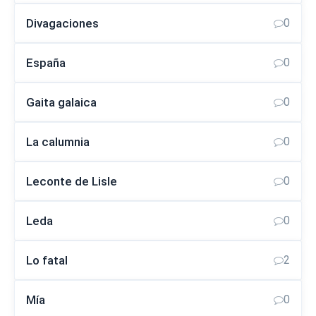
Divagaciones
0
España
0
Gaita galaica
0
La calumnia
0
Leconte de Lisle
0
Leda
0
Lo fatal
2
Mía
0