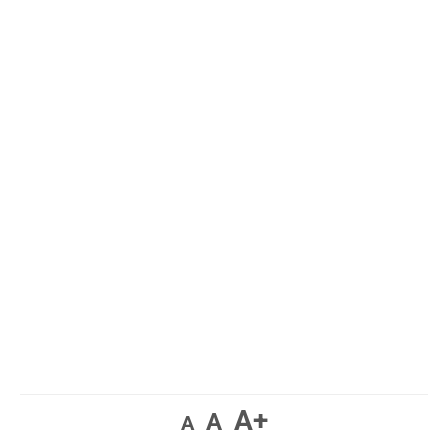
A+
A
A