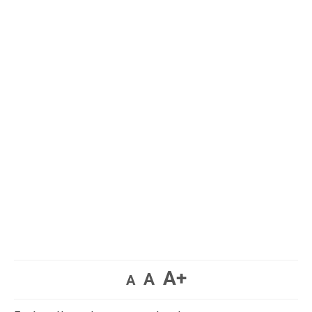
A+
A
A