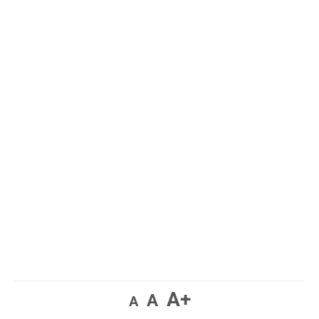
A+
A
A