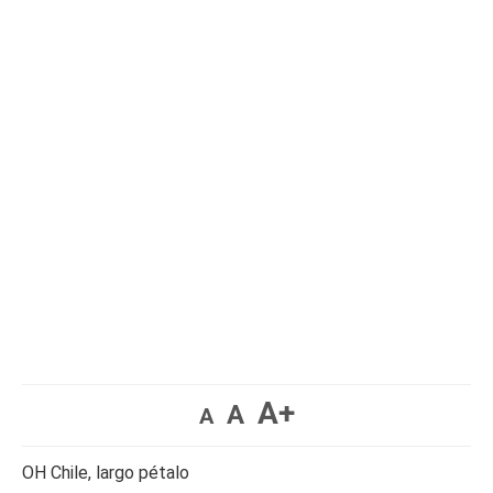
A+
A
A
OH Chile, largo pétalo