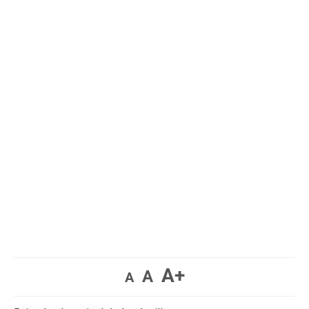
A+
A
A