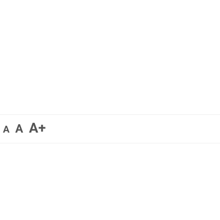
A+
A
A