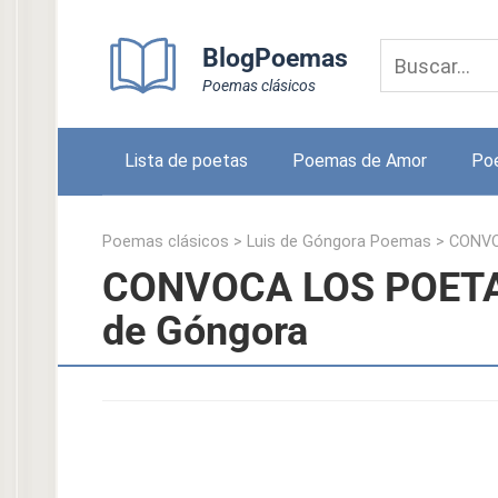
Skip
to
BlogPoemas
content
Poemas clásicos
Lista de poetas
Poemas de Amor
Po
Poemas clásicos
>
Luis de Góngora Poemas
>
CONVO
CONVOCA LOS POETAS
de Góngora