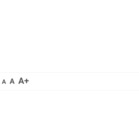
A+
A
A