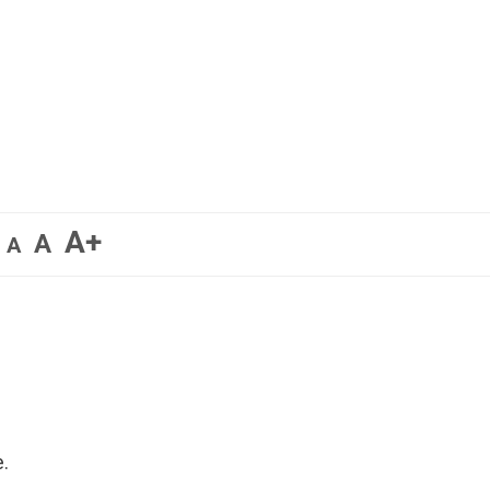
A+
A
A
.