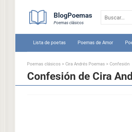
Skip
to
BlogPoemas
content
Poemas clásicos
Lista de poetas
Poemas de Amor
Po
Poemas clásicos
>
Cira Andrés Poemas
>
Confesión
Confesión de Cira An