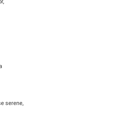
r,
a
se serene,