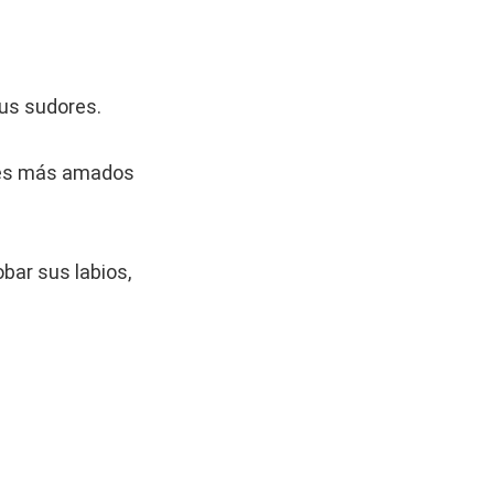
us sudores.
ines más amados
obar sus labios,