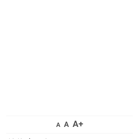
A+
A
A