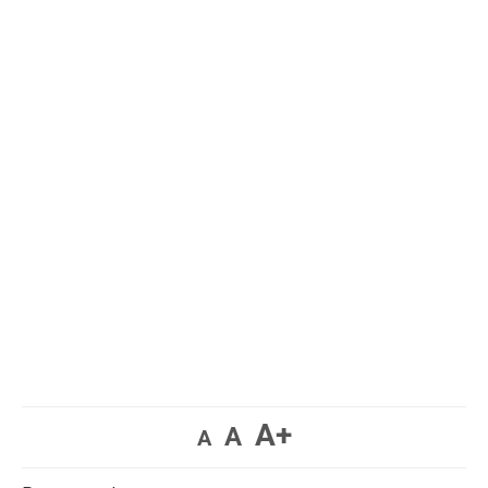
A+
A
A