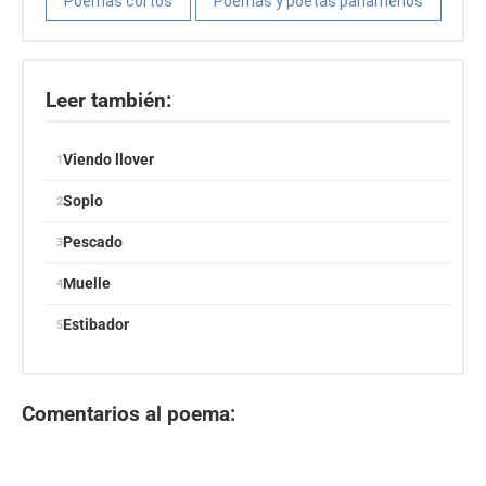
Poemas cortos
Poemas y poetas panameños
Leer también:
Viendo llover
Soplo
Pescado
Muelle
Estibador
Comentarios al poema: