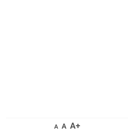
A+
A
A