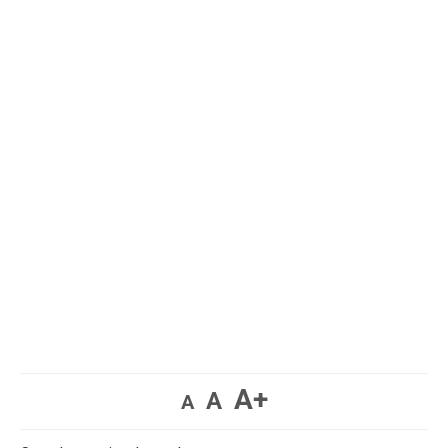
A+
A
A