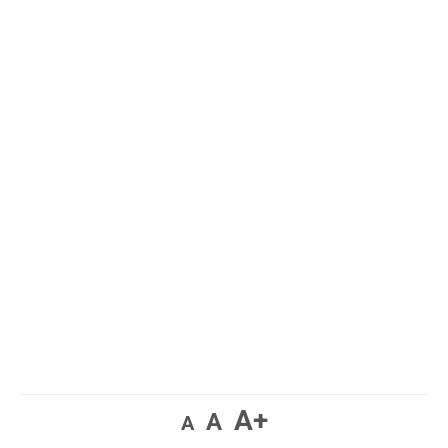
A+
A
A