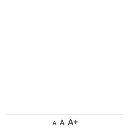
A+
A
A