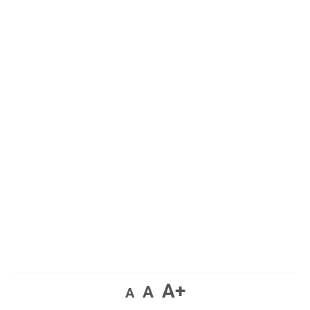
A+
A
A