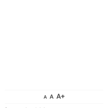
A+
A
A