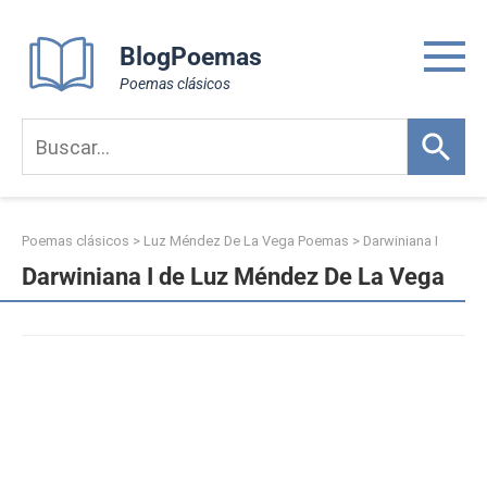
Skip
to
BlogPoemas
content
Poemas clásicos
Poemas clásicos
>
Luz Méndez De La Vega Poemas
>
Darwiniana I
Darwiniana I de Luz Méndez De La Vega