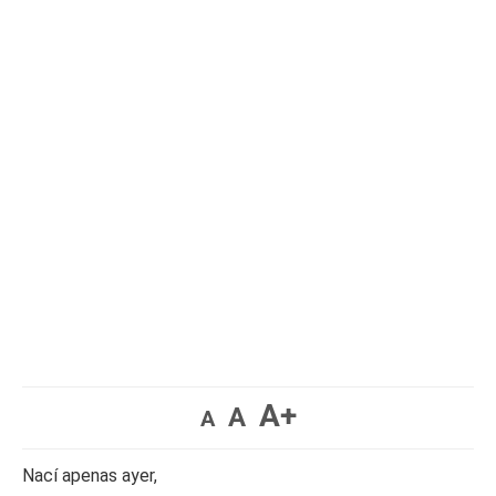
A+
A
A
Nací apenas ayer,