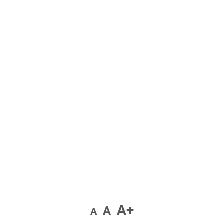
A+
A
A