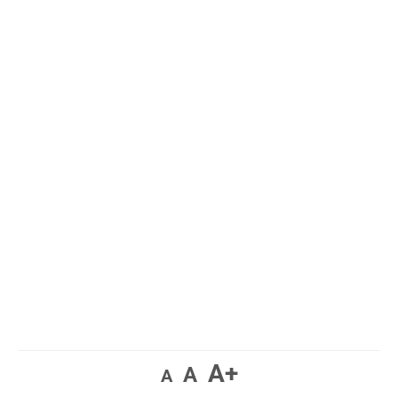
A+
A
A