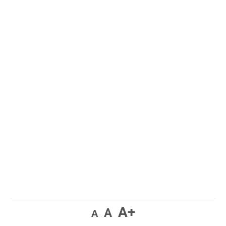
A+
A
A