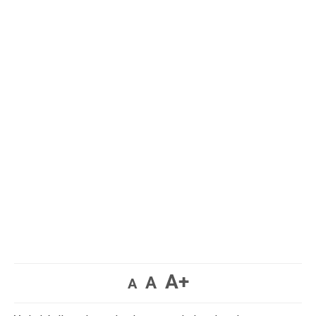
A+
A
A