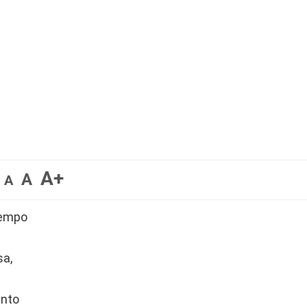
A+
A
A
iempo
sa,
ento