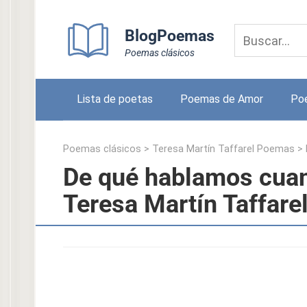
Skip
to
BlogPoemas
content
Poemas clásicos
Lista de poetas
Poemas de Amor
Po
Poemas clásicos
>
Teresa Martín Taffarel Poemas
>
De qué hablamos cuan
Teresa Martín Taffare