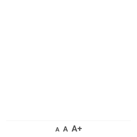
A+
A
A