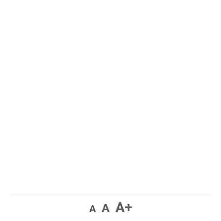
A+
A
A