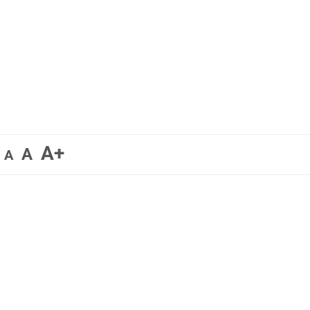
A+
A
A