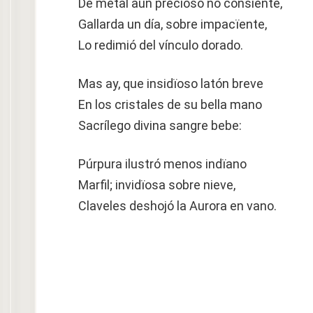
De metal aun precioso no consiente,
Gallarda un día, sobre impacïente,
Lo redimió del vínculo dorado.
Mas ay, que insidïoso latón breve
En los cristales de su bella mano
Sacrílego divina sangre bebe:
Púrpura ilustró menos indïano
Marfil; invidïosa sobre nieve,
Claveles deshojó la Aurora en vano.