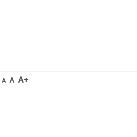
A+
A
A