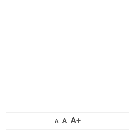
A+
A
A