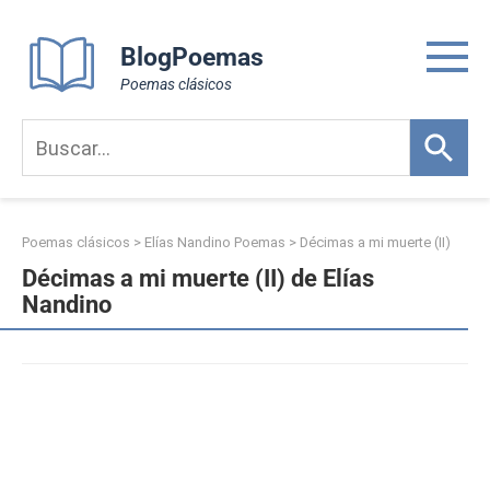
Skip
to
BlogPoemas
content
Poemas clásicos
Poemas clásicos
>
Elías Nandino Poemas
>
Décimas a mi muerte (II)
Décimas a mi muerte (II) de Elías
Nandino