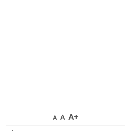
A+
A
A