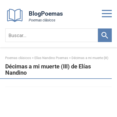
Skip
to
BlogPoemas
content
Poemas clásicos
Poemas clásicos
>
Elías Nandino Poemas
>
Décimas a mi muerte (III)
Décimas a mi muerte (III) de Elías
Nandino