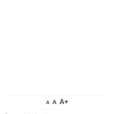
A+
A
A