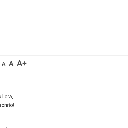
A+
A
A
llora,
sonrío!
a