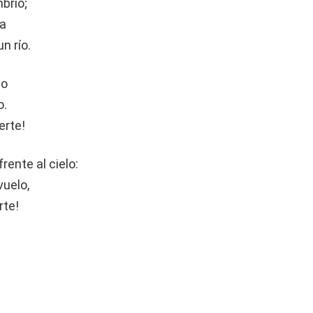
brío;
ra
n río.
no
o.
erte!
rente al cielo:
vuelo,
rte!