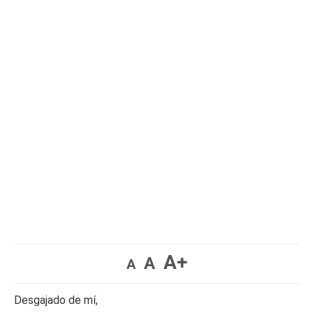
A+
A
A
Desgajado de mí,