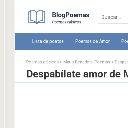
Skip
to
BlogPoemas
content
Poemas clásicos
Lista de poetas
Poemas de Amor
Po
Poemas clásicos
>
Mario Benedetti Poemas
>
Despab
Despabílate amor de 