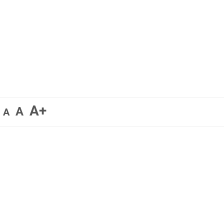
A+
A
A