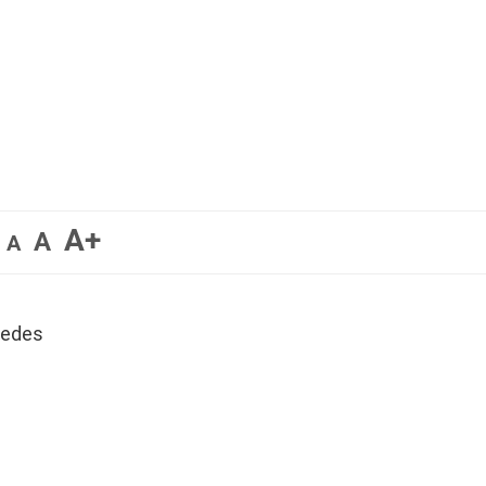
A+
A
A
redes