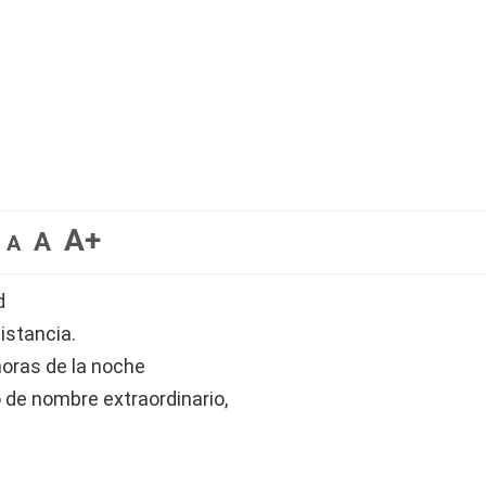
A+
A
A
d
istancia.
oras de la noche
 de nombre extraordinario,