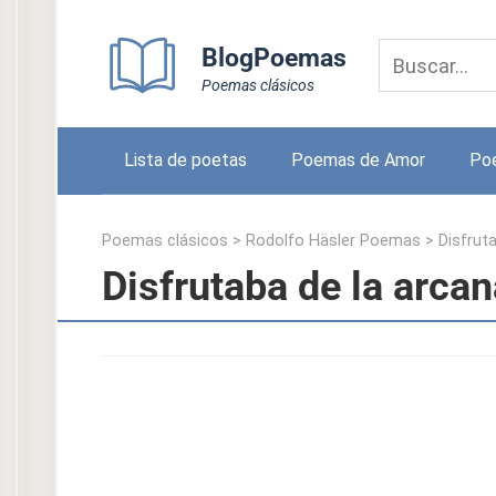
Skip
to
BlogPoemas
content
Poemas clásicos
Lista de poetas
Poemas de Amor
Po
Poemas clásicos
>
Rodolfo Häsler Poemas
>
Disfrut
Disfrutaba de la arca